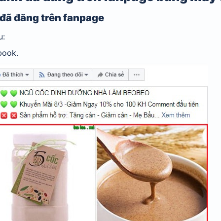
 đã đăng trên fanpage
u:
book.