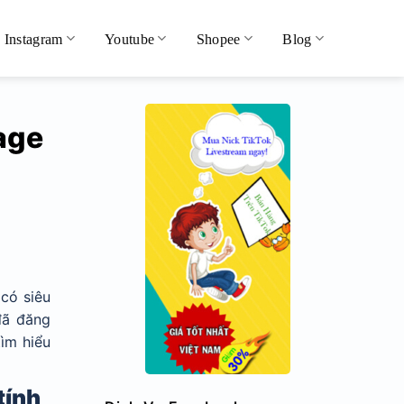
Instagram
Youtube
Shopee
Blog
page
 có siêu
đã đăng
tìm hiểu
tính