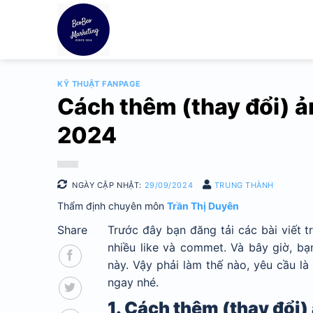
Bỏ
qua
nội
dung
KỸ THUẬT FANPAGE
Cách thêm (thay đổi) ả
2024
NGÀY CẬP NHẬT:
29/09/2024
TRUNG THÀNH
Thẩm định chuyên môn
Trần Thị Duyên
Share
Trước đây bạn đăng tải các bài viết 
nhiều like và commet. Và bây giờ, bạ
này. Vậy phải làm thế nào, yêu cầu là
ngay nhé.
1. Cách thêm (thay đổi)