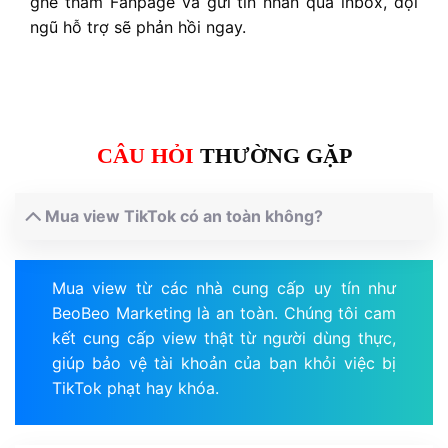
ghé thăm Fanpage và gửi tin nhắn qua inbox, đội
ngũ hỗ trợ sẽ phản hồi ngay.
CÂU HỎI
THƯỜNG GẶP
Mua view TikTok có an toàn không?
Mua view từ các nhà cung cấp uy tín như
BeoBeo Marketing là an toàn. Chúng tôi cam
kết cung cấp view thật từ người dùng thực,
giúp bảo vệ tài khoản của bạn khỏi việc bị
TikTok phạt hay khóa.