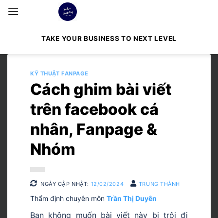
Bỏ
qua
nội
TAKE YOUR BUSINESS TO NEXT LEVEL
dung
KỸ THUẬT FANPAGE
Cách ghim bài viết
trên facebook cá
nhân, Fanpage &
Nhóm
NGÀY CẬP NHẬT:
12/02/2024
TRUNG THÀNH
Thẩm định chuyên môn
Trần Thị Duyên
Bạn không muốn bài viết này bị trôi đi