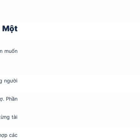
 Một
ạn muốn
g người
ợ. Phần
từng tài
 hợp các