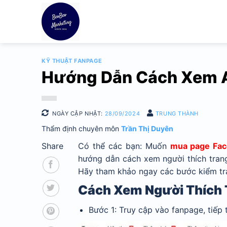
Bỏ
qua
nội
dung
KỸ THUẬT FANPAGE
Hướng Dẫn Cách Xem A
NGÀY CẬP NHẬT:
28/09/2024
TRUNG THÀNH
Thẩm định chuyên môn
Trần Thị Duyên
Share
Có thể các bạn: Muốn
mua page Fa
hướng dẫn cách xem người thích trang
Hãy tham khảo ngay các bước kiểm tra 
Cách Xem Người Thích 
Bước 1: Truy cập vào fanpage, tiếp 