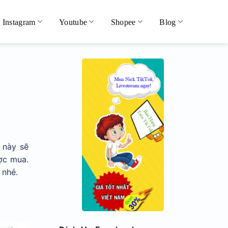
Instagram
Youtube
Shopee
Blog
t này sẽ
ợc mua.
 nhé.