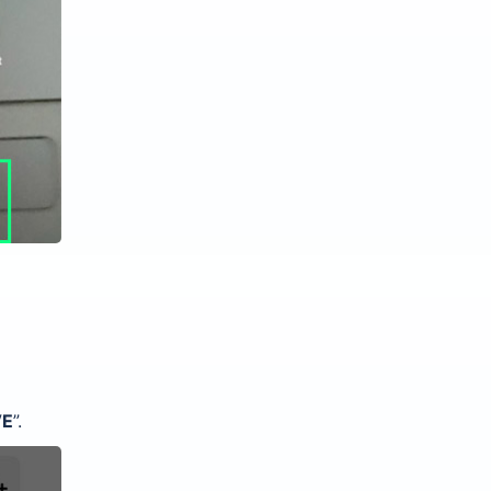
VE
”.