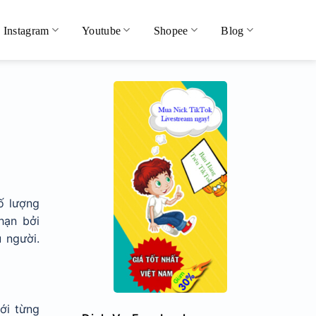
Instagram
Youtube
Shopee
Blog
ố lượng
hạn bởi
u người.
với từng