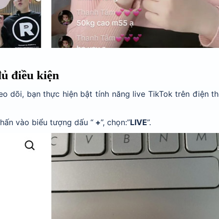
đủ điều kiện
o dõi, bạn thực hiện bật tính năng live TikTok trên điện t
nhấn vào biểu tượng dấu “
+
”, chọn:”
LIVE
”.