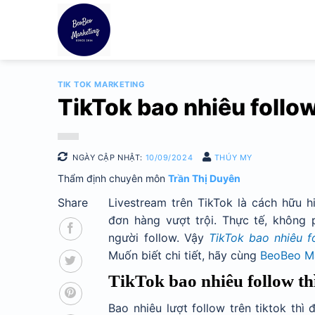
Bỏ
qua
nội
dung
TIK TOK MARKETING
TikTok bao nhiêu follow
NGÀY CẬP NHẬT:
10/09/2024
THÚY MY
Thẩm định chuyên môn
Trần Thị Duyên
Share
Livestream trên TikTok là cách hữu 
đơn hàng vượt trội. Thực tế, không 
người follow. Vậy
TikTok bao nhiêu fo
Muốn biết chi tiết, hãy cùng
BeoBeo M
TikTok bao nhiêu follow th
Bao nhiêu lượt follow trên tiktok thì 