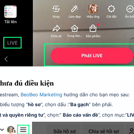
chưa đủ điều kiện
vestream,
BeoBeo Marketing
hướng dẫn cho bạn mẹo sau:
biểu tượng “
hồ sơ
“, chọn dấu :”
Ba gạch
” bên phải.
t và quyền riêng tư
”, chọn:”
Báo cáo vấn đề
”, chọn mục:”
LI