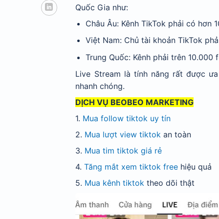
Quốc Gia như:
Châu Âu: Kênh TikTok phải có hơn 1
Việt Nam: Chủ tài khoản TikTok phải
Trung Quốc: Kênh phải trên 10.000 f
Live Stream là tính năng rất được ưa
nhanh chóng.
DỊCH VỤ BEOBEO MARKETING
1.
Mua follow tiktok uy tín
2.
M
ua lượt view tiktok
an toàn
3.
Mua tim tiktok giá rẻ
4.
Tăng mắt xem tiktok free
hiệu quả
5.
M
ua kênh tiktok
theo dõi thật