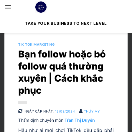
Bỏ
qua
nội
TAKE YOUR BUSINESS TO NEXT LEVEL
dung
TIK TOK MARKETING
Bạn follow hoặc bỏ
follow quá thường
xuyên | Cách khắc
phục
NGÀY CẬP NHẬT:
12/09/2024
THÚY MY
Thẩm định chuyên môn
Trần Thị Duyên
Hầu như ai mới chơi TikTok đều gặp phải