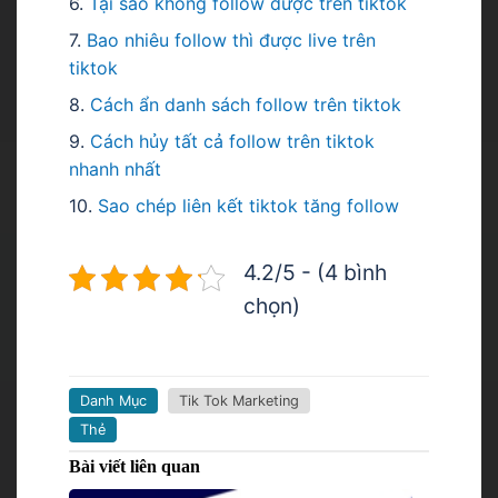
6.
T
ại sao không follow được trên tiktok
7.
Bao nhiêu follow thì được live trên
tiktok
8.
Cách ẩn danh sách follow trên tiktok
9.
C
ách hủy tất cả follow trên tiktok
nhanh nhất
10.
Sao chép liên kết tiktok tăng follow
4.2/5 - (4 bình
chọn)
Danh Mục
Tik Tok Marketing
Thẻ
Bài viết liên quan