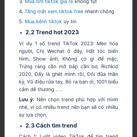
3.
Mua tim tiktok giá rẻ
không tụt
4.
Tăng mắt xem tiktok free
nhanh chóng
5.
Mua kênh tiktok
uy tín
2.2 Trend hot 2023
Ví dụ 1 số trend TikTok 2023: Mèo hóa
người, Chị Wechat ở đây, Hất tóc biến
hình, Show ảnh, Không có gì để mặc,
Trứng ráng cần mỡ bắp cần bơ, Richkid
2020, Đấy là ghét mình rồi, Đôi đũa thần
kỳ, Vũ điệu rửa tay, Bỏ ra bạn ơi, 1001 biểu
cảm dễ thương . . .
Lưu ý:
Nên chọn trend phù hợp với mình
nhé, vì có nhiều trend nên bạn sẽ có nhiều
sự lựa chọn.
2.3 Cách tìm trend
Cách 1: Lướt video TikTok để tìm trend