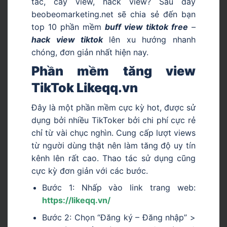
tác, cày view, hack view? Sau đây
beobeomarketing.net sẽ chia sẻ đến bạn
top 10 phần mềm
buff view tiktok free
–
hack view tiktok
lên xu hướng nhanh
chóng, đơn giản nhất hiện nay.
Phần mềm tăng view
TikTok Likeqq.vn
Đây là một phần mềm cực kỳ hot, được sử
dụng bởi nhiều TikToker bởi chi phí cực rẻ
chỉ từ vài chục nghìn. Cung cấp lượt views
từ người dùng thật nên làm tăng độ uy tín
kênh lên rất cao. Thao tác sử dụng cũng
cực kỳ đơn giản với các bước.
Bước 1: Nhấp vào link trang web:
https://likeqq.vn/
Bước 2: Chọn “Đăng ký – Đăng nhập” >