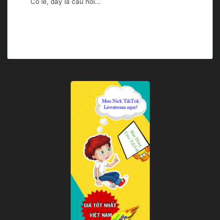
Có lẽ, đây là câu hỏi...