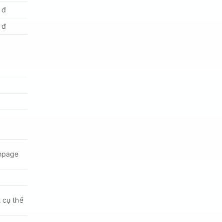
 đ
 đ
anpage
t cụ thể