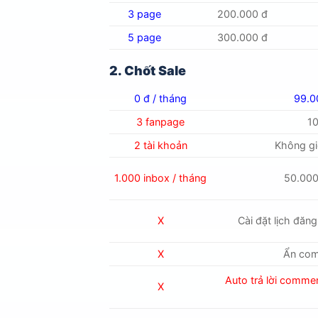
3 page
200.000 đ
5 page
300.000 đ
2. Chốt Sale
0 đ / tháng
99.0
3 fanpage
1
2 tài khoản
Không gi
1.000 inbox / tháng
50.000
X
Cài đặt lịch đăn
X
Ẩn com
Auto trả lời comm
X