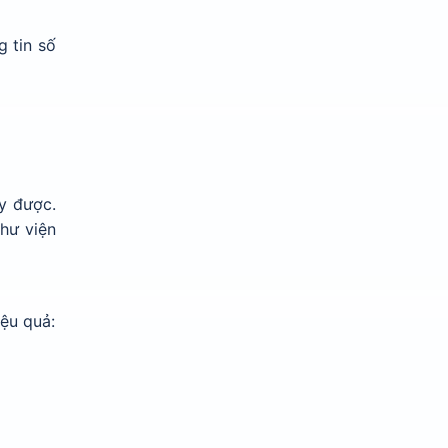
 tin số
ay được.
thư viện
ệu quả: