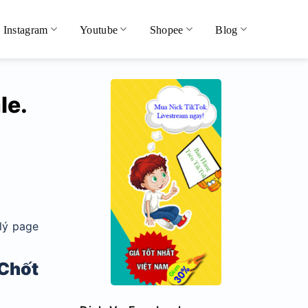
Instagram
Youtube
Shopee
Blog
le.
lý page
Chốt