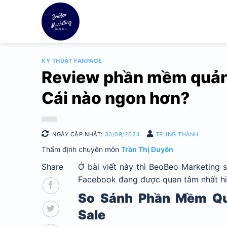
Bỏ
qua
nội
dung
KỸ THUẬT FANPAGE
Review phần mềm quản 
Cái nào ngon hơn?
NGÀY CẬP NHẬT:
30/09/2024
TRUNG THÀNH
Thẩm định chuyên môn
Trần Thị Duyên
Share
Ở bài viết này thì BeoBeo Marketing
Facebook đang được quan tâm nhất hiệ
So Sánh Phần Mềm Qu
Sale