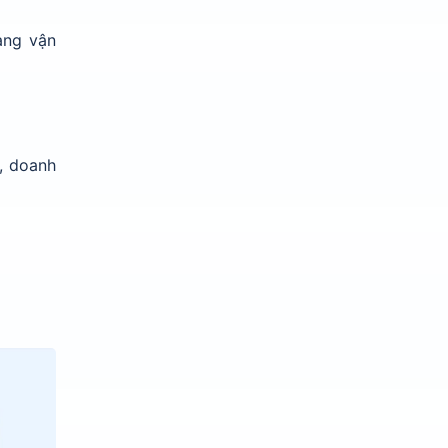
àng vận
, doanh