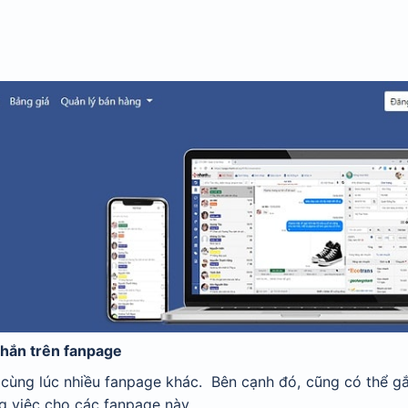
nhắn trên fanpage
n cùng lúc nhiều fanpage khác. Bên cạnh đó, cũng có thể g
g việc cho các fanpage này.