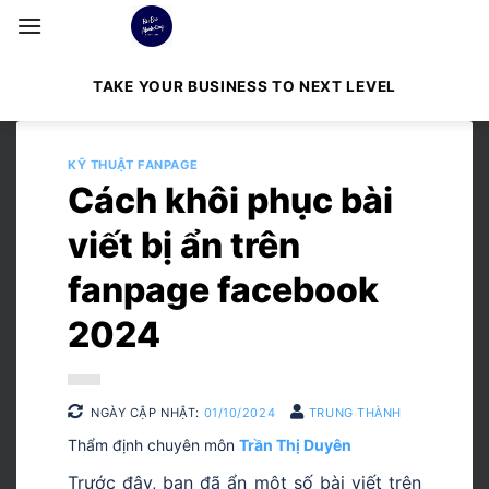
Bỏ
qua
nội
TAKE YOUR BUSINESS TO NEXT LEVEL
dung
KỸ THUẬT FANPAGE
Cách khôi phục bài
viết bị ẩn trên
fanpage facebook
2024
NGÀY CẬP NHẬT:
01/10/2024
TRUNG THÀNH
Thẩm định chuyên môn
Trần Thị Duyên
Trước đây, bạn đã ẩn một số bài viết trên