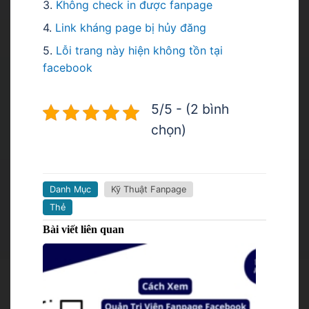
3.
Không check in được fanpage
4.
Link kháng page bị hủy đăng
5.
Lỗi trang này hiện không tồn tại
facebook
5/5 - (2 bình
chọn)
Danh Mục
Kỹ Thuật Fanpage
Thẻ
Bài viết liên quan