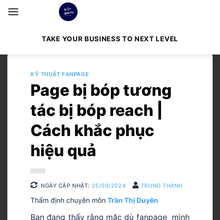
Bỏ
qua
nội
TAKE YOUR BUSINESS TO NEXT LEVEL
dung
KỸ THUẬT FANPAGE
Page bị bóp tương
tác bị bóp reach |
Cách khắc phục
hiệu quả
NGÀY CẬP NHẬT:
25/09/2024
TRUNG THÀNH
Thẩm định chuyên môn
Trần Thị Duyên
Bạn đang thấy rằng mặc dù fanpage mình