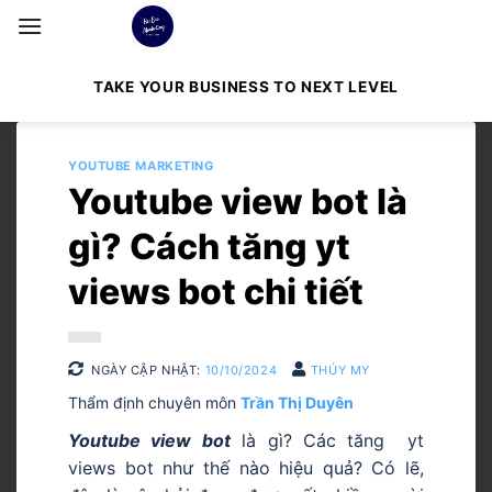
Bỏ
qua
nội
TAKE YOUR BUSINESS TO NEXT LEVEL
dung
YOUTUBE MARKETING
Youtube view bot là
gì? Cách tăng yt
views bot chi tiết
NGÀY CẬP NHẬT:
10/10/2024
THÚY MY
Thẩm định chuyên môn
Trần Thị Duyên
Youtube view bot
là gì? Các tăng
yt
views bot như thế nào hiệu quả? Có lẽ,