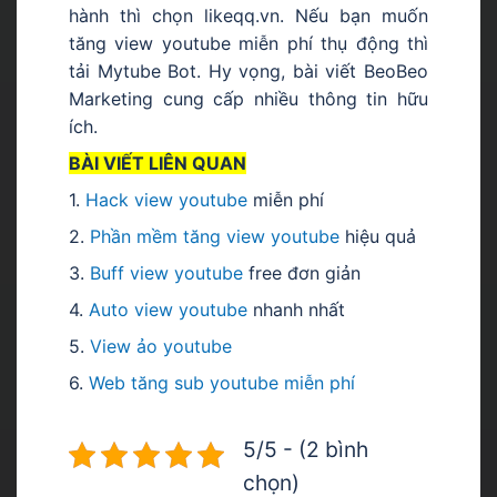
hành thì chọn likeqq.vn. Nếu bạn muốn
tăng view youtube miễn phí thụ động thì
tải Mytube Bot. Hy vọng, bài viết BeoBeo
Marketing cung cấp nhiều thông tin hữu
ích.
BÀI VIẾT LIÊN QUAN
1.
Hack view youtube
miễn phí
2.
Phần mềm tăng view youtube
hiệu quả
3.
Buff view youtube
free đơn giản
4.
Auto view youtube
nhanh nhất
5.
V
iew ảo youtube
6.
W
eb tăng sub youtube miễn phí
5/5 - (2 bình
chọn)