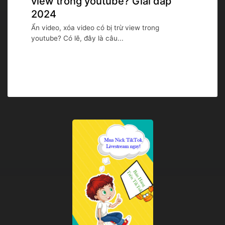
view trong youtube? Giải đáp
2024
Ẩn video, xóa video có bị trừ view trong
youtube? Có lẽ, đây là câu...