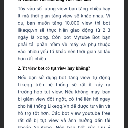
Tùy vào số lượng view bạn tăng nhiều hay
ít mà thời gian tăng view sẽ khác nhau. Ví
dụ, bạn muốn tăng 10.000 view thì bot
likeqq.vn sẽ thực hiện giao động từ 2-3
ngày là xong. Còn bot Mytube Bot bạn
phải tải phần mềm về máy và phụ thuộc
vào nhiều yếu tố khác nên thời gian sẽ lâu
hơn rất nhiều.
2. Yt view bot có tụt view hay không?
Nếu bạn sử dụng bot tăng view tự động
Likeqq trên hệ thống sẽ rất ít xảy ra
trường hợp tụt view. Nếu không may, bạn
bị giảm view đột ngột, có thể liên hệ ngay
cho hệ thống Likeqq.Vn để được tư vấn và
hỗ trợ tốt hơn. Các bot view youtube free
rất dễ bị tụt view và ảnh hưởng đến tài
khoản Youtube. Nên bạn hết sức lưu ý