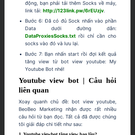
động, bạn phải tải thêm Socks về máy,
link tải:
http://123link.pw/6rEUzjv
.
Bước 6: Đã có đủ Sock nhấn vào phần
Data dưới đường dẫn:
DataProxiesSocks.txt
rồi chỉ cần cho
socks vào đó và lưu lại.
Bước 7: Bạn nhấn start rồi đợi kết quả
tăng view từ bot view youtube: My
Youtube Bot nhé!
Youtube view bot | Câu hỏi
liên quan
Xoay quanh chủ đề: bot view youtube,
BeoBeo Marketing nhận được rất nhiều
câu hỏi từ bạn đọc. Tất cả đã được chúng
tôi giải đáp chi tiết như sau:
1. Youtube viewbot tăng view bao lâu?