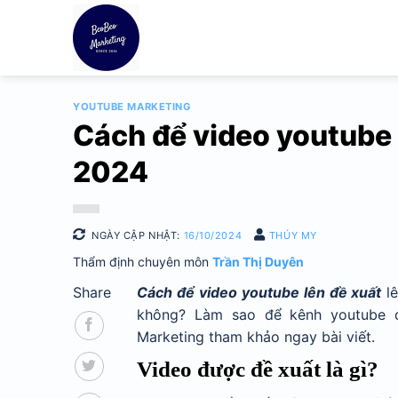
Bỏ
qua
nội
dung
YOUTUBE MARKETING
Cách để video youtube 
2024
NGÀY CẬP NHẬT:
16/10/2024
THÚY MY
Thẩm định chuyên môn
Trần Thị Duyên
Share
Cách để video youtube lên đề xuất
l
không? Làm sao để kênh youtube đ
Marketing tham khảo ngay bài viết.
Video được đề xuất là gì?