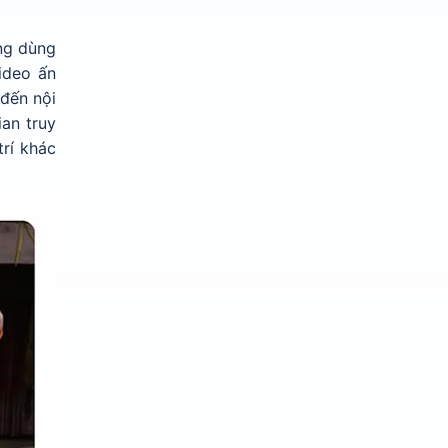
ng dùng
ideo ấn
đến nội
ian truy
trí khác