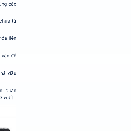
dùng các
 chứa từ
hóa liên
h xác để
hải đầu
iên quan
ề xuất.