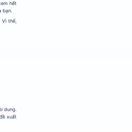
 xem hết
a bạn.
 Vì thế,
ội dung.
đề xuất