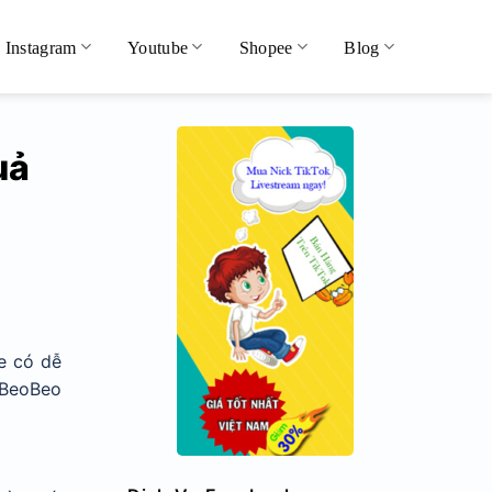
Instagram
Youtube
Shopee
Blog
uả
e có dễ
 BeoBeo