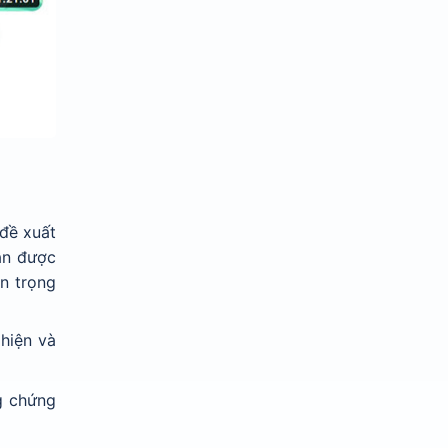
đề xuất
ận được
n trọng
 hiện và
ng chứng