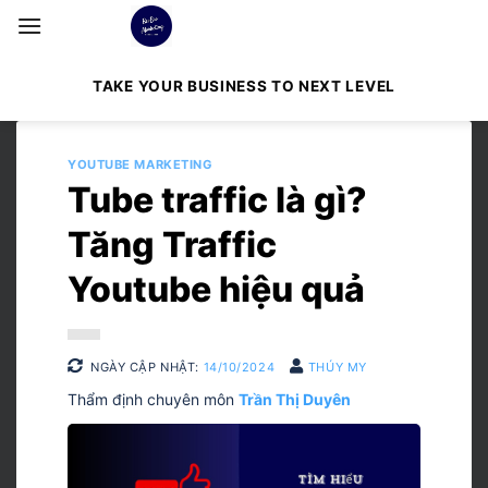
Bỏ
qua
nội
TAKE YOUR BUSINESS TO NEXT LEVEL
dung
YOUTUBE MARKETING
Tube traffic là gì?
Tăng Traffic
Youtube hiệu quả
NGÀY CẬP NHẬT:
14/10/2024
THÚY MY
Thẩm định chuyên môn
Trần Thị Duyên