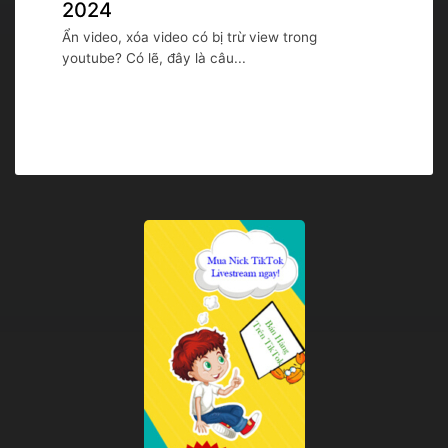
2024
Ẩn video, xóa video có bị trừ view trong
youtube? Có lẽ, đây là câu...