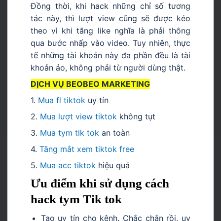
Đồng thời, khi hack những chỉ số tương
tác này, thì lượt view cũng sẽ được kéo
theo vì khi tăng like nghĩa là phải thông
qua bước nhấp vào video. Tuy nhiên, thực
tế những tài khoản này đa phần đều là tài
khoản ảo, không phải từ người dùng thật.
DỊCH VỤ BEOBEO MARKETING
1.
Mua fl tiktok
uy tín
2.
Mua lượt view tiktok
không tụt
3.
Mua tym tik tok
an toàn
4.
Tăng mắt xem tiktok free
5.
Mua acc tiktok
hiệu quả
Ưu điểm khi sử dụng cách
hack tym Tik tok
Tạo uy tín cho kênh. Chắc chắn rồi, uy