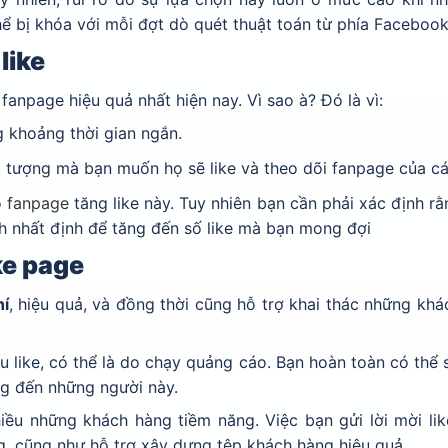
ể bị khóa với mỗi đợt dò quét thuật toán từ phía Facebook
like
 fanpage hiệu quả nhất hiện nay. Vì sao à? Đó là vì:
ng khoảng thời gian ngắn.
 tượng mà bạn muốn họ sẽ like và theo dõi fanpage của cá
o fanpage
tăng like này. Tuy nhiên bạn cần phải xác định r
h nhất định để tăng đến số like mà bạn mong đợi
ike page
hí
, hiệu quả, và đồng thời cũng hỗ trợ khai thác những kh
u like, có thể là do chạy quảng cáo. Bạn hoàn toàn có thể
rang đến những người này.
hiều những khách hàng tiềm năng. Việc bạn gửi lời mời li
g, cũng như hỗ trợ xây dựng tệp khách hàng hiệu quả.