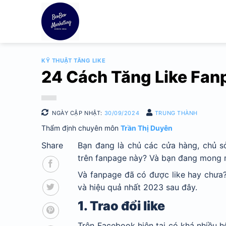
Bỏ
qua
nội
dung
KỸ THUẬT TĂNG LIKE
24 Cách Tăng Like Fan
NGÀY CẬP NHẬT:
30/09/2024
TRUNG THÀNH
Thẩm định chuyên môn
Trần Thị Duyên
Share
Bạn đang là chủ các cửa hàng, chủ 
trên fanpage này? Và bạn đang mong 
Và fanpage đã có được like hay chư
và hiệu quả nhất 2023 sau đây.
1. Trao đổi like
Trên Facebook hiện tại có khá nhiều 