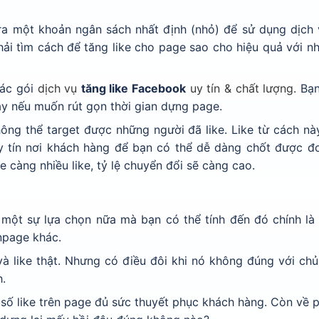
 ra một khoản ngân sách nhất định (nhỏ) để sử dụng dịch 
hải tìm cách để tăng like cho page sao cho hiệu quả với n
các gói
dịch vụ
tăng like Facebook
uy tín & chất lượng.
Bạn
ày nếu muốn rút gọn thời gian dựng page.
hông thể target được những người đã like. Like từ cách nà
uy tín nơi khách hàng để bạn có thể dễ dàng chốt được đ
e càng nhiều like, tỷ lệ chuyển đổi sẽ càng cao.
một sự lựa chọn nữa mà bạn có thể tính đến đó chính là 
anpage khác.
 và like thật. Nhưng có điều đôi khi nó không đúng với ch
h.
 số like trên page đủ sức thuyết phục khách hàng. Còn về 