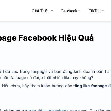
Giới Thiệu
Facebook
TikTok
page Facebook Hiệu Quả
sở hữu các trang fanpage và bạn đang kinh doanh bán hà
muốn fanpage có được thật nhiều like hay không?
a? Nếu chưa, hãy tham khảo hướng dẫn
tăng like fanpage
đ
hội nhóm hỗ trợ
trao đổi like acebook
cho nhau. Quy tắc ho