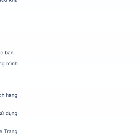
.
c bạn.
ằng mình
ách hàng
 sử dụng
ke Trang