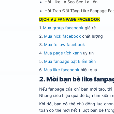
Hội Like Là Seo Seo Là Lên.
Hội Trao Đổi Tăng Like Fanpage Fa
DỊCH VỤ FANPAGE FACEBOOK
1.
Mua group facebook
giá rẻ
2.
Mua nick facebook
chất lượng
3.
Mua follow facebook
4.
Mua page tích xanh
uy tín
5.
Mua fanpage bật kiếm tiền
6.
Mua like facebook
hiệu quả
2. Mời bạn bè like fanpa
Nếu fanpage của chỉ bạn mới tạo, thì
Nhưng siêu hiệu quả để bạn tìm kiếm n
Khi đó, bạn có thể chủ động lựa chọn
toàn có thể mời hết 1 lượt bạn bè tro