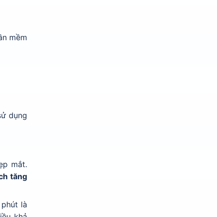
hần mềm
sử dụng
ẹp mắt.
ch tăng
phút là
hiều khả