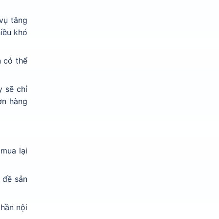
vụ tăng
hiều khó
 có thể
y sẽ chỉ
ơn hàng
mua lại
ủ đề sản
phần nội