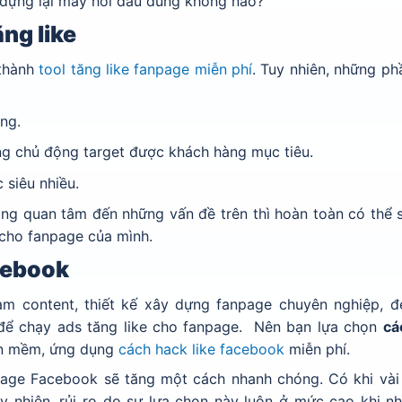
 dựng lại mấy hồi đâu đúng không nào?
ng like
 thành
tool tăng like fanpage miễn phí
. Tuy nhiên, những p
ng.
ông chủ động target được khách hàng mục tiêu.
 siêu nhiều.
ng quan tâm đến những vấn đề trên thì hoàn toàn có thể 
cho fanpage của mình.
acebook
àm content, thiết kế xây dựng fanpage chuyên nghiệp, đ
để chạy ads tăng like cho fanpage. Nên bạn lựa chọn
c
á
ần mềm, ứng dụng
cách hack like facebook
miễn phí.
npage Facebook sẽ tăng một cách nhanh chóng. Có khi vài 
uy nhiên, rủi ro do sự lựa chọn này luôn ở mức cao khi n