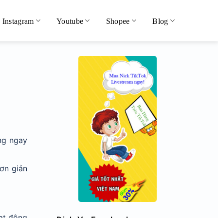
Instagram
Youtube
Shopee
Blog
ng ngay
ơn giản
ạt động