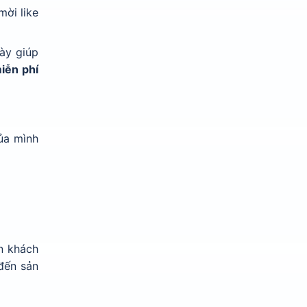
mời like
này giúp
miễn phí
a mình
n khách
đến sản