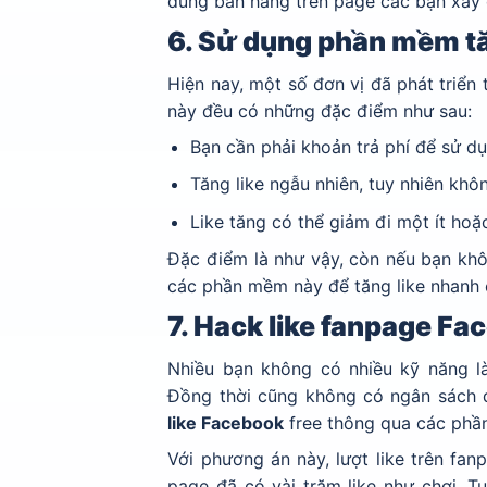
dung bán hàng trên page các bạn xây
6. Sử dụng phần mềm tă
Hiện nay, một số đơn vị đã phát triển
này đều có những đặc điểm như sau:
Bạn cần phải khoản trả phí để sử dụ
Tăng like ngẫu nhiên, tuy nhiên kh
Like tăng có thể giảm đi một ít hoặc
Đặc điểm là như vậy, còn nếu bạn khô
các phần mềm này để tăng like nhanh 
7. Hack like fanpage F
Nhiều bạn không có nhiều kỹ năng l
Đồng thời cũng không có ngân sách 
like Facebook
free thông qua các ph
Với phương án này, lượt like trên fa
page đã có vài trăm like như chơi. T