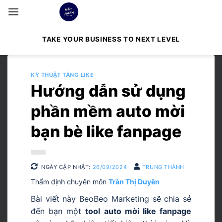
Bỏ
qua
nội
TAKE YOUR BUSINESS TO NEXT LEVEL
dung
KỸ THUẬT TĂNG LIKE
Hướng dẫn sử dụng
phần mềm auto mời
bạn bè like fanpage
NGÀY CẬP NHẬT:
26/09/2024
TRUNG THÀNH
Thẩm định chuyên môn
Trần Thị Duyên
Bài viết này BeoBeo Marketing sẽ chia sẻ
đến bạn một
tool auto mời like fanpage