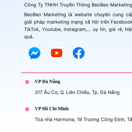
Công Ty TNHH Truyền Thông BeoBeo Marketin
BeoBeo Marketing là website chuyên cung cấ
giải pháp marketing mạng xã hội trên Facebook
TikTok, Youtube, Instagram,… uy tín, giá rẻ, hiệ
quả.
VP Đà Nẵng
317 Âu Cơ, Q. Liên Chiểu, Tp. Đà Nẵng
VP Hồ Chí Minh
Tòa nhà Harmona, 19 Trương Công Định, T